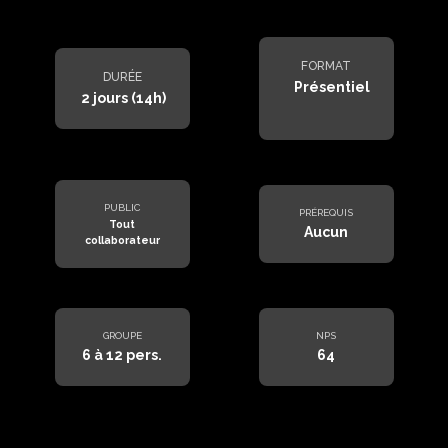
FORMAT
DURÉE
Présentiel
2 jours (14h)
PUBLIC
PRÉREQUIS
Tout
Aucun
collaborateur
GROUPE
NPS
6 à 12 pers.
64