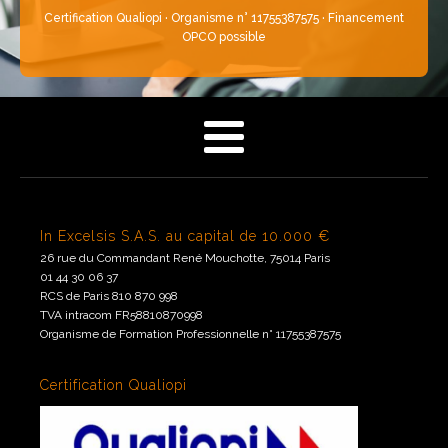
Certification Qualiopi · Organisme n° 11755387575 · Financement
OPCO possible
In Excelsis S.A.S. au capital de 10.000 €
26 rue du Commandant René Mouchotte, 75014 Paris
01 44 30 06 37
RCS de Paris 810 870 998
TVA intracom FR58810870998
Organisme de Formation Professionnelle n° 11755387575
Certification Qualiopi