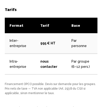
Tarifs
Format
Tarif
Base
Inter-
Par
995 € HT
entreprise
personne
Intra-
nous
Par groupe
entreprise
contacter
(6–12 pers.)
Financement OPCO possible. Devis sur demande pour les groupes.
Prix nets de taxe — TVA non applicable (Art. 293 B du CGI) si
applicable, sinon mentionner le taux.